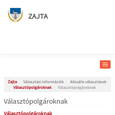
ZAJTA
Navig
átkap
Zajta
Választási információk
Aktuális választások
Választópolgároknak
Választópolgároknak
Választópolgároknak
Választópolgároknak