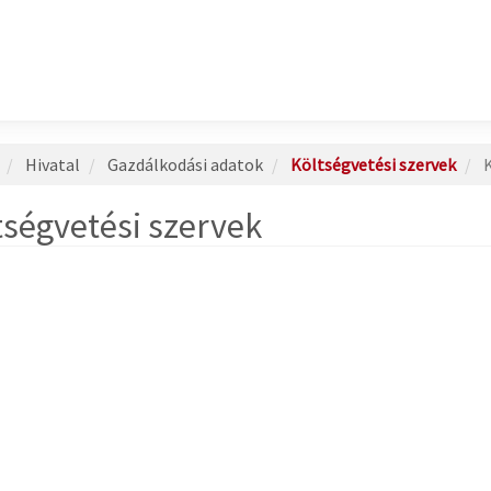
Hivatal
Gazdálkodási adatok
Költségvetési szervek
K
tségvetési szervek